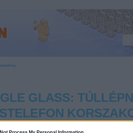
_szemüveg
GLE GLASS: TÚLLÉPN
STELEFON KORSZAK
Not Process My Personal Information