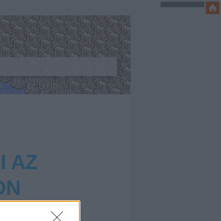
I AZ
ON