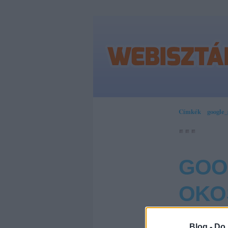
Címkék
»
google
GOO
OKO
Blog -
Do 