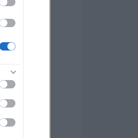
T?
hetetlen
 az utóbbi
bb
én még