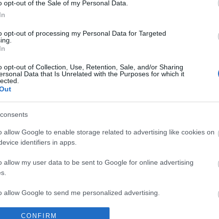
o opt-out of the Sale of my Personal Data.
In
GLE GLASS: HOGYAN
to opt-out of processing my Personal Data for Targeted
ing.
In
ÓZZUNK TERMÉKEKE
o opt-out of Collection, Use, Retention, Sale, and/or Sharing
ersonal Data that Is Unrelated with the Purposes for which it
lected.
Out
Sergey Brin nem szórakozik. Belefogott ebbe a közel le
projektbe, majd csinált hozzá egy jobb élő demót, mint
consents
Apple előadások együttvéve. Ugyanez hosszabban, jo
o allow Google to enable storage related to advertising like cookies on
minőségben, de kevésbé testközelből: Sergey Brinnel 
evice identifiers in apps.
mindig úgy vagyok, hogy…
o allow my user data to be sent to Google for online advertising
s.
ább »
to allow Google to send me personalized advertising.
 a post, oszd meg Facebookon
Twitteren
vagy Google+-on!
o allow Google to enable storage related to analytics like cookies on
CONFIRM