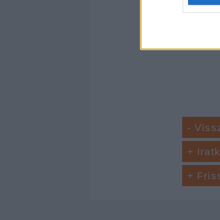
Címkék:
googl
web or d
I want t
3
komment
or app.
I want t
I want t
authenti
- Viss
+ Irat
+ Fris