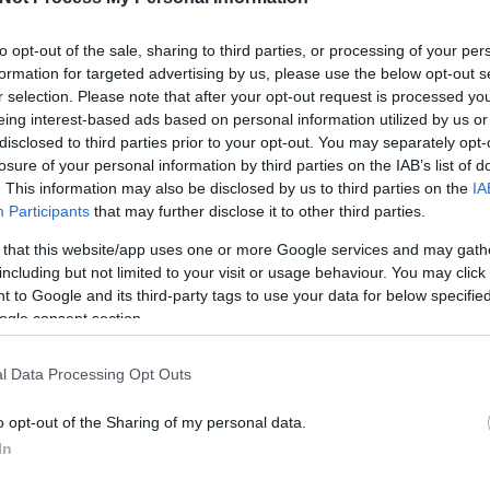
Joshua Topolsky azon kevés szerencsés közé tartozi
ma kipróbálhatták a Google Glass-t. Érdemes végig
to opt-out of the sale, sharing to third parties, or processing of your per
egész postot. Akik rohannak, azoknak itt az 5 és fél
formation for targeted advertising by us, please use the below opt-out s
r selection. Please note that after your opt-out request is processed y
videó: Több érdekes megállapítása is van a cikknek
eing interest-based ads based on personal information utilized by us or
amit a Google Glass…
disclosed to third parties prior to your opt-out. You may separately opt-
losure of your personal information by third parties on the IAB’s list of
ább »
. This information may also be disclosed by us to third parties on the
IA
Participants
that may further disclose it to other third parties.
 a post, oszd meg Facebookon
Twitteren
vagy Google+-on!
 that this website/app uses one or more Google services and may gath
including but not limited to your visit or usage behaviour. You may click 
interfész
technológia
smartphone
google glass
google szemüve
 to Google and its third-party tags to use your data for below specifi
ogle consent section.
2013.02.22. 19:27. 
l Data Processing Opt Outs
o opt-out of the Sharing of my personal data.
In