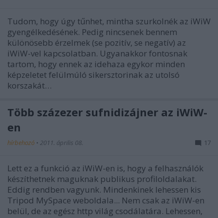
Tudom, hogy úgy tűnhet, mintha szurkolnék az iWiW
gyengélkedésének. Pedig nincsenek bennem
különösebb érzelmek (se pozitív, se negatív) az
iWiW-vel kapcsolatban. Ugyanakkor fontosnak
tartom, hogy ennek az idehaza egykor minden
képzeletet felülmúló sikersztorinak az utolsó
korszakát…
Több százezer sufnidizájner az iWiW-
en
hírbehozó
•
2011. április 08.
17
Lett ez a funkció az iWiW-en is, hogy a felhasználók
készíthetnek maguknak publikus profiloldalakat.
Eddig rendben vagyunk. Mindenkinek lehessen kis
Tripod MySpace weboldala... Nem csak az iWiW-en
belül, de az egész http világ csodálatára. Lehessen,