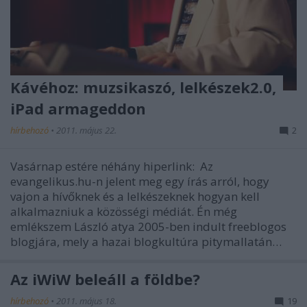
Kávéhoz: muzsikaszó, lelkészek2.0,
iPad armageddon
hírbehozó
•
2011. május 22.
2
Vasárnap estére néhány hiperlink: Az
evangelikus.hu-n jelent meg egy írás arról, hogy
vajon a hívőknek és a lelkészeknek hogyan kell
alkalmazniuk a közösségi médiát. Én még
emlékszem László atya 2005-ben indult freeblogos
blogjára, mely a hazai blogkultúra pitymallatán…
Az iWiW beleáll a földbe?
hírbehozó
•
2011. május 18.
19