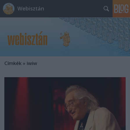
Webisztán
Címkék
»
iwiw