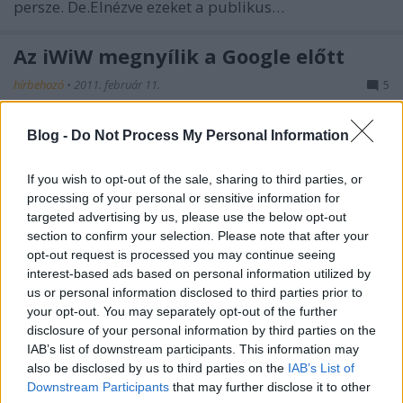
persze. De.Elnézve ezeket a publikus…
Az iWiW megnyílik a Google előtt
hírbehozó
•
2011. február 11.
5
A Google keresőjének forgalmára is számít a
Blog -
Do Not Process My Personal Information
jövőben a magyar közösségépítő szájt. A
gépházüzenet szerint:a nyitott klubok, események és
If you wish to opt-out of the sale, sharing to third parties, or
az apróhirdetések adatlapjai iWiW bejelentkezés
processing of your personal or sensitive information for
nélkül is, publikusan elérhetővé válnak. A
targeted advertising by us, please use the below opt-out
felhasználói adatlapok is publikussá…
section to confirm your selection. Please note that after your
opt-out request is processed you may continue seeing
interest-based ads based on personal information utilized by
Az iWiW ismét "százezres szájt" lett
us or personal information disclosed to third parties prior to
hírbehozó
•
2011. február 10.
10
your opt-out. You may separately opt-out of the further
disclosure of your personal information by third parties on the
IAB’s list of downstream participants. This information may
Lassan két hónap telt el azóta, hogy élesedett az
also be disclosed by us to third parties on the
IAB’s List of
iWiW új dizájnja. Akkor azt írtam, hogyKözösségi
Downstream Participants
that may further disclose it to other
szájtok növekedése, sikeressége, szerethetősége