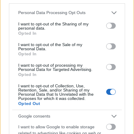
third parties.
ugyanis még soha nem múlt a dizájnon. A jó, szép,
funkcionális dizájn webes szolgáltatások esetében
Please note that this website/app uses one or more Google
Personal Data Processing Opt Outs
az alap. Az alap, ami…
services and may gather and store information including but
not limited to your visit or usage behaviour. You may click to
I want to opt-out of the Sharing of my
personal data.
grant or deny consent to Google and its third-party tags to
A múlt nélküli iWiW redizájn
Opted In
use your data for below specified purposes in below Google
consent section.
hírbehozó
•
2010. december 19.
88
I want to opt-out of the Sale of my
Personal Data.
Opted In
Mint bizonyára mindannyian hallottatok (sic!) már
róla, az iWiW új, redizájnolt felületei a hét közepén
I want to opt-out of processing my
Personal Data for Targeted Advertising.
élesedtek. Azt hiszem, nem lenne fair
Opted In
huszonötödszörre is túlságosan mélyen
összehasonlítgatni az iWiW-et a Facebookkal. (Már
I want to opt-out of Collection, Use,
Retention, Sale, and/or Sharing of my
ugye egyre kevésbé érdemes...) Aki belép ma az…
Personal Data that Is Unrelated with the
Purposes for which it was collected.
Opted Out
Google consents
I want to allow Google to enable storage
related to advertising like cookies on web or