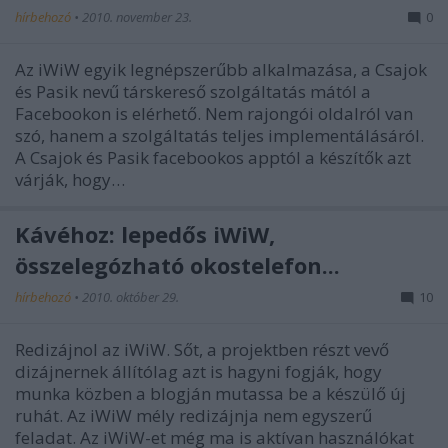
hírbehozó
•
2010. november 23.
0
Az iWiW egyik legnépszerűbb alkalmazása, a Csajok
és Pasik nevű társkereső szolgáltatás mától a
Facebookon is elérhető. Nem rajongói oldalról van
szó, hanem a szolgáltatás teljes implementálásáról.
A Csajok és Pasik facebookos apptól a készítők azt
várják, hogy…
Kávéhoz: lepedős iWiW,
összelegózható okostelefon...
hírbehozó
•
2010. október 29.
10
Redizájnol az iWiW. Sőt, a projektben részt vevő
dizájnernek állítólag azt is hagyni fogják, hogy
munka közben a blogján mutassa be a készülő új
ruhát. Az iWiW mély redizájnja nem egyszerű
feladat. Az iWiW-et még ma is aktívan használókat