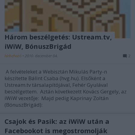
Három beszélgetés: Ustream.tv,
iWiW, BónuszBrigád
hírbehozó
•
2010. december 04.
2
A felvételeket a Webisztán Mikulás Party-n
készítette Bálint Csaba (hvg.hu). Elsőként a
Ustream.tv társalapítójával, Fehér Gyulával
beszélgettem. Aztán következett Kovács Gergely, az
iWiW vezetője: Majd pedig Kaprinay Zoltán
(BónuszBrigád):
Csajok és Pasik: az iWiW után a
Facebookot is megostromolják