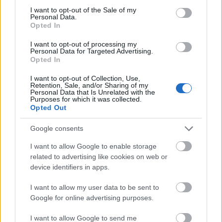
consent section.
I want to opt-out of the Sale of my
Personal Data.
Opted In
I want to opt-out of processing my
Personal Data for Targeted Advertising.
Opted In
I want to opt-out of Collection, Use,
Retention, Sale, and/or Sharing of my
Personal Data that Is Unrelated with the
Purposes for which it was collected.
Opted Out
Google consents
I want to allow Google to enable storage
related to advertising like cookies on web or
Celeb2.0: Kevin Rose
device identifiers in apps.
hírbehozó
•
2007. január 21.
5
I want to allow my user data to be sent to
Google for online advertising purposes.
Nem ígérem, hogy sorozat lesz belőle, mindenesetre
I want to allow Google to send me
most foglalkozzunk néhány bekezdés erejéig korunk