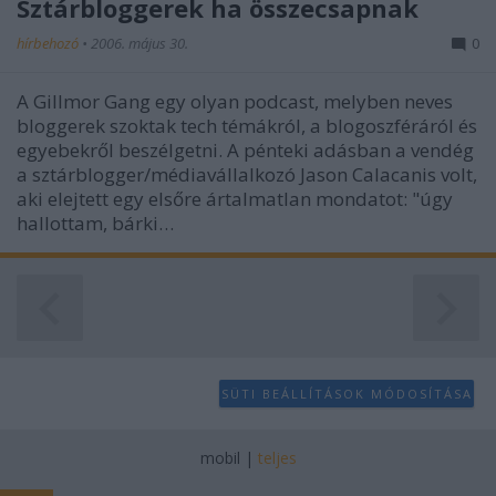
Sztárbloggerek ha összecsapnak
hírbehozó
•
2006. május 30.
0
A Gillmor Gang egy olyan podcast, melyben neves
bloggerek szoktak tech témákról, a blogoszféráról és
egyebekről beszélgetni. A pénteki adásban a vendég
a sztárblogger/médiavállalkozó Jason Calacanis volt,
aki elejtett egy elsőre ártalmatlan mondatot: "úgy
hallottam, bárki…
SÜTI BEÁLLÍTÁSOK MÓDOSÍTÁSA
mobil
|
teljes