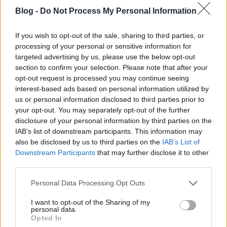
Blog -
Do Not Process My Personal Information
If you wish to opt-out of the sale, sharing to third parties, or
processing of your personal or sensitive information for
targeted advertising by us, please use the below opt-out
section to confirm your selection. Please note that after your
opt-out request is processed you may continue seeing
interest-based ads based on personal information utilized by
us or personal information disclosed to third parties prior to
Mahalo: a Google ellenében, a
your opt-out. You may separately opt-out of the further
dotkomlufi felé
disclosure of your personal information by third parties on the
IAB’s list of downstream participants. This information may
hírbehozó
•
2007. június 14.
18
also be disclosed by us to third parties on the
IAB’s List of
Downstream Participants
that may further disclose it to other
Jason Calacanis új projektjét, a Mahalo.com-ot
third parties.
tegnap mutatta be egy londoni konferencián. Az új
Please note that this website/app uses one or more Google
Personal Data Processing Opt Outs
kereső persze már él egy ideje, de a "hivatalos"
services and may gather and store information including but
indulás csak most volt, úgyhogy néhány szóban
not limited to your visit or usage behaviour. You may click to
I want to opt-out of the Sharing of my
azért térjünk ki rá. Mindenekelőtt érdemes gyorsan
personal data.
grant or deny consent to Google and its third-party tags to
Opted In
végigvenni, hogy Calacanis…
use your data for below specified purposes in below Google