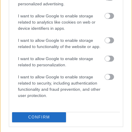
personalized advertising.
egyik hősével, aki nem mellesleg az internetező nők
döntő többsége szerint az egyik legjobb pasi
I want to allow Google to enable storage
Kaliforniában. (Nem reprezentatív mintavétel.) Kevin
related to analytics like cookies on web or
Rose úgy kezdte, mint sokan…
device identifiers in apps.
Pénzre váltható közösségi élet?
I want to allow Google to enable storage
related to functionality of the website or app.
hírbehozó
•
2006. július 19.
2
I want to allow Google to enable storage
related to personalization.
Jason Calacanis sem lehet teljesen meggyőződve
arról, hogy az új Netscape-pel sikerülhet
I want to allow Google to enable storage
megszorongatni a Digget. Legutóbb például azt
related to security, including authentication
ajánlotta fel, hogy a rivális szolgáltatásoknál
functionality and fraud prevention, and other
tevékenykedő legjobb 20 felhasználónak hajlandó
user protection.
havonta 1000 dollárt fizetni. Alig élesítette…
Híresség-o-meter
CONFIRM
hírbehozó
•
2006. június 22.
0