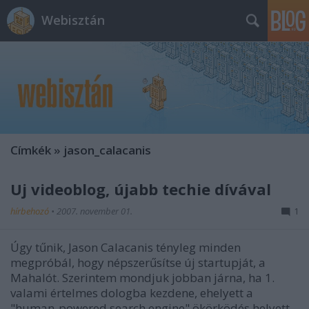
Webisztán
Címkék
»
jason_calacanis
Új videoblog, újabb techie dívával
hírbehozó
•
2007. november 01.
1
Úgy tűnik, Jason Calacanis tényleg minden
megpróbál, hogy népszerűsítse új startupját, a
Mahalót. Szerintem mondjuk jobban járna, ha 1.
valami értelmes dologba kezdene, ehelyett a
"human-powered search engine" ökörködés helyett,