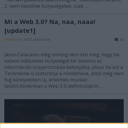
2. nem beszélne hülyeségeket, csak…
Mi a Web 3.0? Na, naa, naaa!
[update1]
hírbehozó
•
2007. október 04.
34
Jason Calacanis még mindig nem érti meg, hogy ha
valami bődületes hülyeséget bír beleírni az
információs szupersztráda betonjába, plusz ha azt a
Techmeme is szétszórja a mindehova, attól még nem
fog könnyebben új, értelmes munkát
találni.Konkrétan a Web 3.0-definíciójáról…