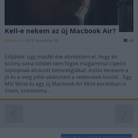
functionality and fraud prevention, and other
user protection.
Kell-e nekem az új Macbook Air?
hírbehozó
•
2010. november 09.
48
Előjáték: úgy másfél éve döntöttem el, hogy én
bizony soha többet nem fogok magammal cipelni
laptopnak álcázott betontéglákat. Azóta keresem a
jó és a még jobb választást a netbookok között... Egy
MSI Wind és egy új Macbook Air Mint korábban is
írtam, számomra…
SÜTI BEÁLLÍTÁSOK MÓDOSÍTÁSA