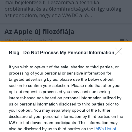
mai bejelentéseit. Leszámítva a technikai
problémákat és az ólomfáradtságot, én így utólag
azt gondolom, hogy ez a WWDC a jó…
Az Apple új filozófiája
hírbehozó
•
2012. március 08.
0
Blog -
Do Not Process My Personal Information
Tudom, hogy egy kicsit megszaladtak mostanában
az Apple-lel foglalkozó postok itt, de engem most ez
If you wish to opt-out of the sale, sharing to third parties, or
foglalkoztat, úgyhogy erről is írok. A Gizmodón
processing of your personal or sensitive information for
jelent meg egy cikk arról, hogy a mostani Apple-
targeted advertising by us, please use the below opt-out
bejelentéskor feltűnően más dizájnban jelent meg az
section to confirm your selection. Please note that after your
Apple logója, mint…
opt-out request is processed you may continue seeing
interest-based ads based on personal information utilized by
Ti elő meritek venni a laptopotokat,
us or personal information disclosed to third parties prior to
your opt-out. You may separately opt-out of the further
okostelefonotokat, táblagépeteket a
disclosure of your personal information by third parties on the
metrón?
IAB’s list of downstream participants. This information may
also be disclosed by us to third parties on the
IAB’s List of