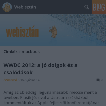
Webisztán
Címkék
»
macbook
WWDC 2012: a jó dolgok és a
csalódások
hírbehozó
•
2012. június 11.
0
Amíg az Eb eddigi legunalmasabb meccse ment a
tévében, Plasik Józsival a Ustream székházból
kommentáltuk az Apple fejlesztői konferenciájának