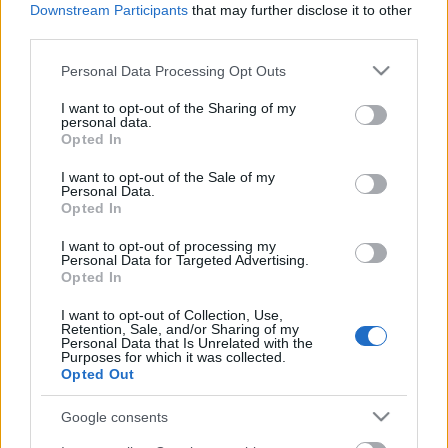
hírbehozó
•
2012. március 06.
20
Downstream Participants
that may further disclose it to other
third parties.
A fenti képet a Redditre postolták "macbook, iphone,
Please note that this website/app uses one or more Google
Personal Data Processing Opt Outs
kindle, ipod, book... nyc subway" címmel. Két vicces-
services and may gather and store information including but
érdekes kommentet ragadnék ki. Az egyik: "balról
not limited to your visit or usage behaviour. You may click to
I want to opt-out of the Sharing of my
jobbra csökken az esélye annak, hogy kiraboljanak".
personal data.
grant or deny consent to Google and its third-party tags to
A másik: "balról jobbra nő az akksiidő".Bár New…
Opted In
use your data for below specified purposes in below Google
consent section.
I want to opt-out of the Sale of my
Itt a Mac App Store
Personal Data.
Opted In
hírbehozó
•
2011. január 06.
10
I want to opt-out of processing my
Personal Data for Targeted Advertising.
Persze a gyönyörű szép az lenne, ha az Android-
Opted In
Chrome, iOS-OSX határvonalak egyre
I want to opt-out of Collection, Use,
vékonyodnának. Lassan tényleg ott tartunk, hogy egy
Retention, Sale, and/or Sharing of my
okostelefon, egy netbook és egy táblagép között
Personal Data that Is Unrelated with the
Purposes for which it was collected.
minimális (kijelzőbeli) különbségek lesznek csak.
Opted Out
Ilyen szempontból is érdekes figyelni az…
Google consents
Macbook lopás, konferencián