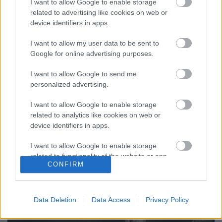
I want to allow Google to enable storage
related to advertising like cookies on web or
hírbehozó
•
2010. december 09.
67
device identifiers in apps.
Nem pont erről szerettem volna írni ma, de ha már
I want to allow my user data to be sent to
így alakultak az események, jobb ha leírom ide is.
Google for online advertising purposes.
Legyen nyoma. Történt, hogy meghívtak a Mobile
Developers Day-re, a Kinnarps Ház-ba (szeretném
I want to allow Google to send me
hangsúlyozni, hogy a következő sztori bárhol
personalized advertising.
megtörténhetett volna, és nem a…
I want to allow Google to enable storage
related to analytics like cookies on web or
device identifiers in apps.
I want to allow Google to enable storage
related to functionality of the website or app.
CONFIRM
I want to allow Google to enable storage
related to personalization.
Data Deletion
Data Access
Privacy Policy
I want to allow Google to enable storage
related to security, including authentication