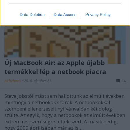
I want to allow Google to enable storage
related to security, including authentication
Data Deletion
Data Access
Privacy Policy
functionality and fraud prevention, and other
user protection.
Új MacBook Air: az Apple újabb
termékkel lép a netbook piacra
hírbehozó
•
2010. október 21.
14
Steve Jobstól mást sem hallottunk az elmúlt években,
minthogy a netbookok szarok. A netbookokkal
szembeni ellenérzéseit nyilvánvalóan két dolog
szülte. Az egyik, hogy a netbookok az elmúlt években
extrém népszerűségre tettek szert. A másik pedig,
hogy 2009 áprilisában már az is…