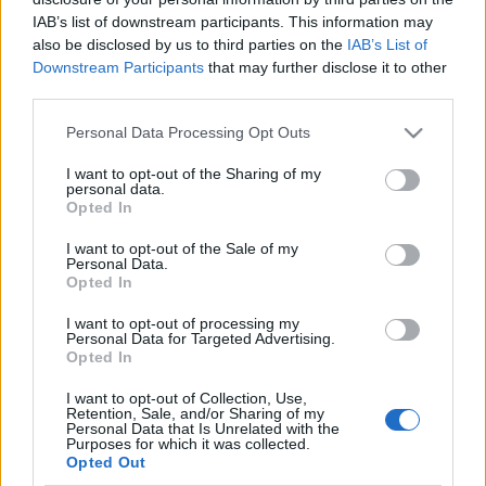
IAB’s list of downstream participants. This information may
also be disclosed by us to third parties on the
IAB’s List of
Downstream Participants
that may further disclose it to other
third parties.
Please note that this website/app uses one or more Google
Personal Data Processing Opt Outs
services and may gather and store information including but
not limited to your visit or usage behaviour. You may click to
I want to opt-out of the Sharing of my
personal data.
grant or deny consent to Google and its third-party tags to
Opted In
Kell-e nekem az új Macbook Air?
use your data for below specified purposes in below Google
consent section.
I want to opt-out of the Sale of my
hírbehozó
•
2010. november 09.
48
Personal Data.
Opted In
Előjáték: úgy másfél éve döntöttem el, hogy én
I want to opt-out of processing my
bizony soha többet nem fogok magammal cipelni
Personal Data for Targeted Advertising.
Opted In
laptopnak álcázott betontéglákat. Azóta keresem a
jó és a még jobb választást a netbookok között... Egy
I want to opt-out of Collection, Use,
MSI Wind és egy új Macbook Air Mint korábban is
Retention, Sale, and/or Sharing of my
Personal Data that Is Unrelated with the
írtam, számomra…
Purposes for which it was collected.
Opted Out