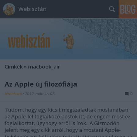
Webisztán
Címkék
»
macbook_air
Az Apple új filozófiája
hírbehozó
•
2012. március 08.
0
Tudom, hogy egy kicsit megszaladtak mostanában
az Apple-lel foglalkozó postok itt, de engem most ez
foglalkoztat, úgyhogy erről is írok. A Gizmodón
jelent meg egy cikk arról, hogy a mostani Apple-
bejelentéskor feltűnően más dizájnban jelent meg az