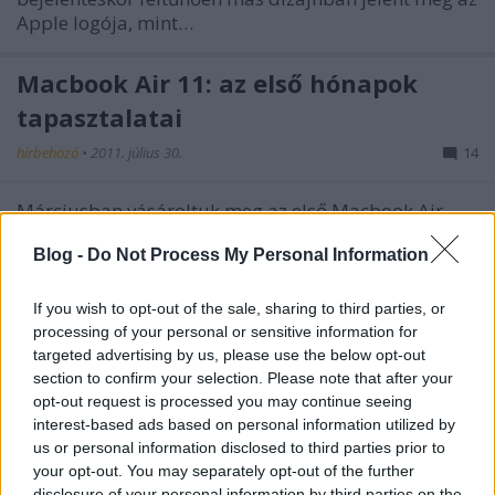
Apple logója, mint…
Macbook Air 11: az első hónapok
tapasztalatai
hírbehozó
•
2011. július 30.
14
Márciusban vásároltuk meg az első Macbook Air-
ünket, majd áprilisban vettünk egy másikat is. Miért
Blog -
Do Not Process My Personal Information
vettünk ilyen gyorsan kettőt, miért nem vártuk meg
az új szériás Air-eket, és mik a tapasztalataink?
Tavaly év végén egy konferenciáról lopták el kedvenc
If you wish to opt-out of the sale, sharing to third parties, or
táskámmal együtt azt…
processing of your personal or sensitive information for
targeted advertising by us, please use the below opt-out
section to confirm your selection. Please note that after your
opt-out request is processed you may continue seeing
interest-based ads based on personal information utilized by
us or personal information disclosed to third parties prior to
your opt-out. You may separately opt-out of the further
disclosure of your personal information by third parties on the