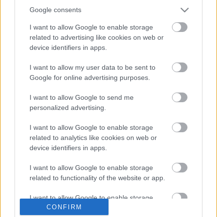
Jönnek a Google netbookok
Google consents
hírbehozó
•
2010. november 02.
14
I want to allow Google to enable storage
related to advertising like cookies on web or
Amíg összeszedem a gondolataimat a hét végén
device identifiers in apps.
kipróbált új MacBook Air gépekről, addig is
merengjünk el egy pillanatra a mai híren, miszerint
I want to allow my user data to be sent to
a Google végre piacra dobja saját Chrome operációs
Google for online advertising purposes.
rendszerével ellátott "smartbookjait".A híresztelés
szerint már ebben a…
I want to allow Google to send me
personalized advertising.
I want to allow Google to enable storage
related to analytics like cookies on web or
device identifiers in apps.
I want to allow Google to enable storage
related to functionality of the website or app.
I want to allow Google to enable storage
CONFIRM
related to personalization.