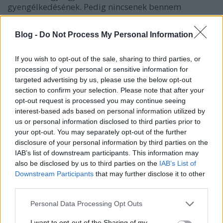
gyengélkedésének. Pedig nincsenek bennem
különösebb érzelmek (se pozitív, se negatív) az
iWiW-vel kapcsolatban. Ugyanakkor fontosnak
Blog -
Do Not Process My Personal Information
tartom, hogy ennek az idehaza egykor minden
képzeletet felülmúló sikersztorinak az utolsó
If you wish to opt-out of the sale, sharing to third parties, or
korszakát…
processing of your personal or sensitive information for
targeted advertising by us, please use the below opt-out
Melyik a legjobb magyar smartmobil
section to confirm your selection. Please note that after your
opt-out request is processed you may continue seeing
alkalmazás?
interest-based ads based on personal information utilized by
hírbehozó
•
2011. február 24.
0
us or personal information disclosed to third parties prior to
your opt-out. You may separately opt-out of the further
disclosure of your personal information by third parties on the
Mostmár azért van elég hazai fejlesztésű
IAB’s list of downstream participants. This information may
smartphone alkalmazás ahhoz, hogy legyenek
also be disclosed by us to third parties on the
IAB’s List of
kedvenceink is. Plusz a Smartmobil 2011
Downstream Participants
that may further disclose it to other
konferencia szervezői idén is felajánlottak 3 ingyen
third parties.
jegyet, úgyhogy nincs más hátra, minthogy
megírjátok a Webisztán facebookos falára a kedvenc
Please note that this website/app uses one or more Google
Personal Data Processing Opt Outs
magyar…
services and may gather and store information including but
not limited to your visit or usage behaviour. You may click to
I want to opt-out of the Sharing of my