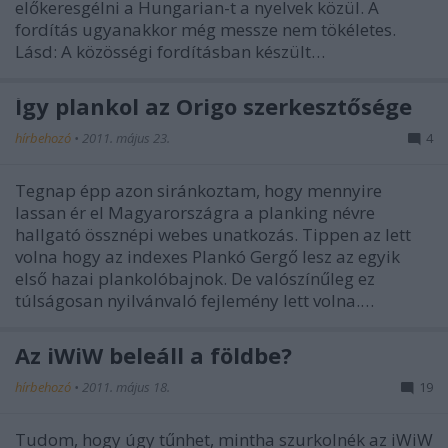
előkeresgélni a Hungarian-t a nyelvek közül. A
fordítás ugyanakkor még messze nem tökéletes.
Lásd: A közösségi fordításban készült…
Így plankol az Origo szerkesztősége
hírbehozó
•
2011. május 23.
4
Tegnap épp azon siránkoztam, hogy mennyire
lassan ér el Magyarországra a planking névre
hallgató össznépi webes unatkozás. Tippen az lett
volna hogy az indexes Plankó Gergő lesz az egyik
első hazai plankolóbajnok. De valószínűleg ez
túlságosan nyilvánvaló fejlemény lett volna.…
Az iWiW beleáll a földbe?
hírbehozó
•
2011. május 18.
19
Tudom, hogy úgy tűnhet, mintha szurkolnék az iWiW