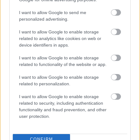
ugyanis még soha nem múlt a dizájnon. A jó, szép,
funkcionális dizájn webes szolgáltatások esetében
I want to allow Google to send me
az alap. Az alap, ami…
personalized advertising.
I want to allow Google to enable storage
Földrengés Magyarországon: a
related to analytics like cookies on web or
device identifiers in apps.
Twitter és a Facebook vitte a hírt
I want to allow Google to enable storage
hírbehozó
•
2011. január 30.
30
related to functionality of the website or app.
A közepes erősségű földrengést Magyarországon
I want to allow Google to enable storage
számos helyen lehetett észlelni. Budapesttől Győrig
related to personalization.
jelentették Twitteren és Facebookon a magyarok,
hogy éppen megmozdult a lámpa a szobában, vagy
I want to allow Google to enable storage
elkezdtek mozgolódni a bútorok. A Google-on pedig
related to security, including authentication
valós időben lehetett követni a…
functionality and fraud prevention, and other
user protection.
Superseo 2011: élőben a hegytetőről
hírbehozó
•
2011. január 19.
2
CONFIRM