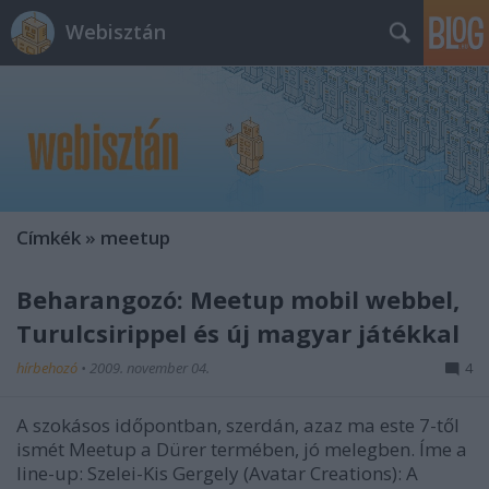
Webisztán
Címkék
»
meetup
Beharangozó: Meetup mobil webbel,
Turulcsirippel és új magyar játékkal
hírbehozó
•
2009. november 04.
4
A szokásos időpontban, szerdán, azaz ma este 7-től
ismét Meetup a Dürer termében, jó melegben. Íme a
line-up: Szelei-Kis Gergely (Avatar Creations): A