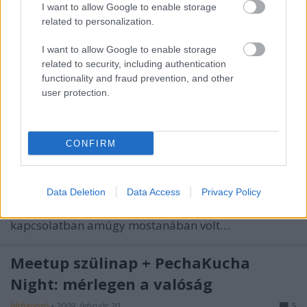
I want to allow Google to enable storage
related to personalization.
I want to allow Google to enable storage
related to security, including authentication
Kávéhoz: pornóbiznisz, trendkereső
functionality and fraud prevention, and other
és kiszivárgott Caprica
user protection.
hírbehozó
•
2009. április 13.
4
CONFIRM
A hét egyik legjobb írása Zerkingé, aki megtörve a
hallgatást, a pornószájt-készítéssel kapcsolatos
tapasztalatairól írt hiánypótló postot. Aztán: éles az
Data Deletion
Data Access
Privacy Policy
Indexen a Google Latitude-embervadászat
projektről készült videó. A Latitude-del
kapcsolatban amúgy mostanában volt…
Meetup szülinap + PechaKucha
Night: mérlegen a valóság
hírbehozó
•
2009. február 20.
5