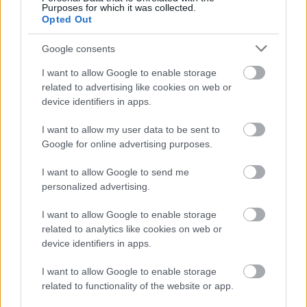
programot: Trencséni Márton (Scalien) - Keyspace:
Purposes for which it was collected.
Opted Out
egy konzisztensen elosztott kulcs-érték
adatbázisKriston Ákos (ELTE, Elektrokémiai és
Google consents
Elektroanalítikai Laboratórium) - Mobil IT, Fuel…
I want to allow Google to enable storage
related to advertising like cookies on web or
device identifiers in apps.
I want to allow my user data to be sent to
Google for online advertising purposes.
I want to allow Google to send me
personalized advertising.
I want to allow Google to enable storage
related to analytics like cookies on web or
device identifiers in apps.
I want to allow Google to enable storage
related to functionality of the website or app.