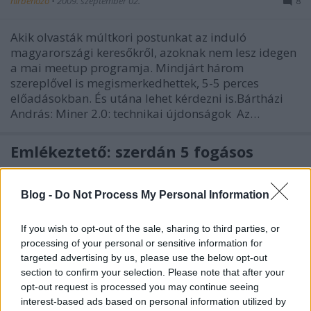
hírbehozó
•
2009. szeptember 02.
8
Akik olvasták múltkori postunkat az induló
magyarországi keresőkről, azoknak nem lesz idegen
a mai meetup programja. Mindjárt három
szereplővel is megismerkedhettek, 5-5 perces
előadásokban. És utána lehet kérdezni is.Bártházi
András: Miner 2.0: technikai újdonságok Az…
Emlékeztető: szerdán 5 fogásos
Meetup
Blog -
Do Not Process My Personal Information
hírbehozó
•
2009. augusztus 04.
7
If you wish to opt-out of the sale, sharing to third parties, or
Megint hónap első szerdája, avagy Meetup a
processing of your personal or sensitive information for
Dürerben. A belépő pedig ezúttal is 700 HUF.
targeted advertising by us, please use the below opt-out
Cserébe ez az 5 fogásos menü lesz hallgatható,
section to confirm your selection. Please note that after your
kommentelhetó élőben: Kocsis Attila és Kocsisné Dr.
opt-out request is processed you may continue seeing
Szilágyi Gyöngyi (I-QRS International Kft.):
interest-based ads based on personal information utilized by
Telemetriás sportöv és terhelésélettani…