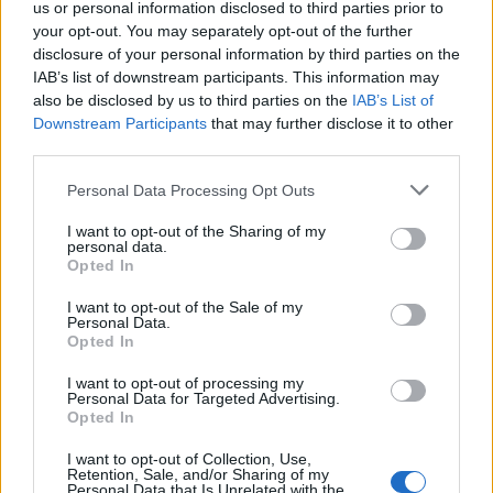
us or personal information disclosed to third parties prior to
your opt-out. You may separately opt-out of the further
Emlékeztető: ma Meetup, élő
disclosure of your personal information by third parties on the
IAB’s list of downstream participants. This information may
közvetítéssel
also be disclosed by us to third parties on the
IAB’s List of
Downstream Participants
that may further disclose it to other
hírbehozó
•
2009. július 01.
2
third parties.
Igen, ma is első szerda van. Ugyanis átléptünk az év
Please note that this website/app uses one or more Google
Personal Data Processing Opt Outs
7-dik hónapjába. A Meetup szokás szerint a Dürer
services and may gather and store information including but
Kertben lesz, este 7-kor kezdődik, és 7 száz forint a
not limited to your visit or usage behaviour. You may click to
I want to opt-out of the Sharing of my
personal data.
beugró. Kiváló nyáresti beszélgetős-fröccsözgetős-
grant or deny consent to Google and its third-party tags to
Opted In
geek este lesz. Gyertek. Akik nem tudnak eljönni,
use your data for below specified purposes in below Google
azok remélhetőleg…
consent section.
I want to opt-out of the Sale of my
Personal Data.
Opted In
Meetup: budapesti vagy New York-i?
I want to opt-out of processing my
hírbehozó
•
2009. május 06.
4
Personal Data for Targeted Advertising.
Opted In
Ha hónap első szerdája, akkor Meetup. És először a
I want to opt-out of Collection, Use,
Retention, Sale, and/or Sharing of my
Dürer kertben, este 7-től. Nézzük is a
Personal Data that Is Unrelated with the