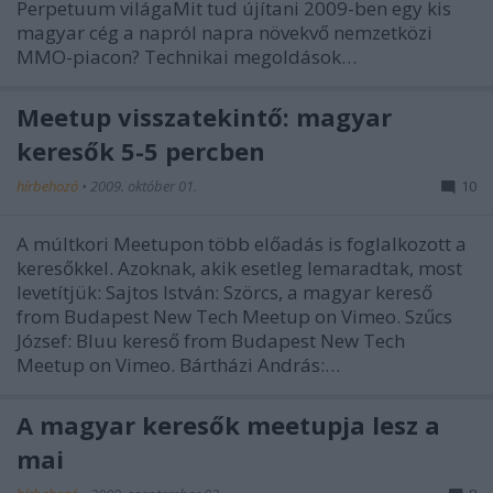
Perpetuum világaMit tud újítani 2009-ben egy kis
magyar cég a napról napra növekvő nemzetközi
MMO-piacon? Technikai megoldások…
Meetup visszatekintő: magyar
keresők 5-5 percben
hírbehozó
•
2009. október 01.
10
A múltkori Meetupon több előadás is foglalkozott a
keresőkkel. Azoknak, akik esetleg lemaradtak, most
levetítjük: Sajtos István: Szörcs, a magyar kereső
from Budapest New Tech Meetup on Vimeo. Szűcs
József: Bluu kereső from Budapest New Tech
Meetup on Vimeo. Bártházi András:…
A magyar keresők meetupja lesz a
mai