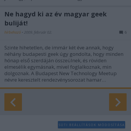
Ne hagyd ki az év magyar geek
buliját!
hírbehozó
•
2009. február 02.
6
Szinte hihetetlen, de immár két éve annak, hogy
néhány budapesti geek úgy gondolta, hogy minden
hónap első szerdáján összeülnek, és röviden
elmesélik egymásnak, mivel foglalkoznak, min
dolgoznak. A Budapest New Technology Meetup
névre keresztelt rendezvénysorozat hamar…
SÜTI BEÁLLÍTÁSOK MÓDOSÍTÁSA