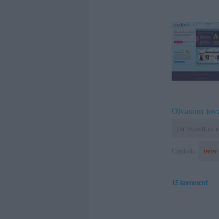
Olvasom tov
Ha tetszett ez
Címkék:
iwiw
15
komment