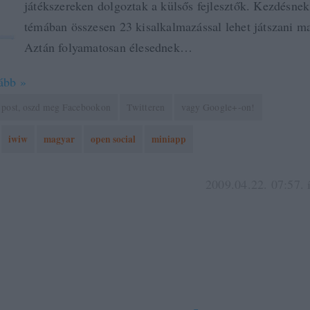
játékszereken dolgoztak a külsős fejlesztők. Kezdésnek
témában összesen 23 kisalkalmazással lehet játszani ma
Aztán folyamatosan élesednek…
ább »
 a post, oszd meg Facebookon
Twitteren
vagy Google+-on!
iwiw
magyar
open social
miniapp
2009.04.22. 07:57. 