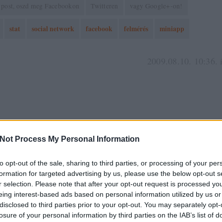
 a post, oszd meg Facebookon
Twitteren
vagy Google+-on!
stat
social network
facebook
felmérés
miniapp
2009.08.10. 10:36. 
Not Process My Personal Information
ISALKALMAZÁSOK
to opt-out of the sale, sharing to third parties, or processing of your per
formation for targeted advertising by us, please use the below opt-out s
NYKORA
r selection. Please note that after your opt-out request is processed y
eing interest-based ads based on personal information utilized by us or
disclosed to third parties prior to your opt-out. You may separately opt-
losure of your personal information by third parties on the IAB’s list of