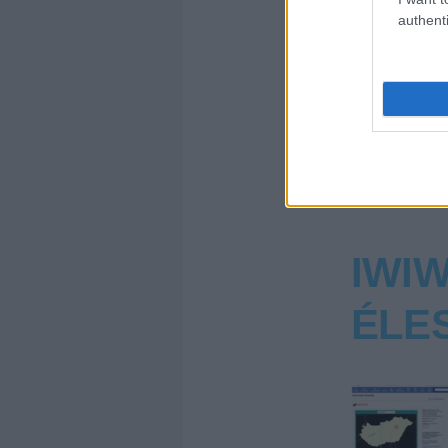
Címkék:
dev
authenti
47
komment
IWIW
ÉLE