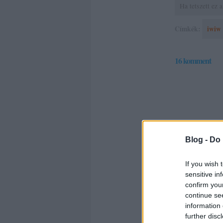
Ha tetszett ez
Címkék:
iwiw
16
komment
Blog -
Do 
A K
If you wish 
sensitive in
ARA
confirm you
continue se
information 
further disc