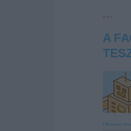
A F
TES
Olvasom tov