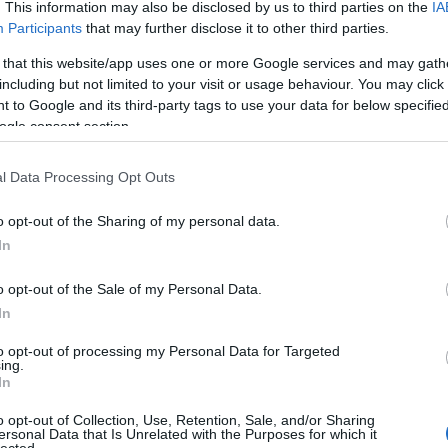
Én kábé a FriendFeed megjelenéséhez és elterjedés
. This information may also be disclosed by us to third parties on the
IA
Participants
that may further disclose it to other third parties.
2008 fordulója) kötöm azt a jelenséget, amikor a ne
elkezdte zavarni az automatikus tartalomújramegosz
 that this website/app uses one or more Google services and may gath
including but not limited to your visit or usage behaviour. You may click 
amikor feedeket keresztbe-kasul kötögetnek be az 
 to Google and its third-party tags to use your data for below specifi
különféle közösségi szájtokba.A…
ogle consent section.
ább »
l Data Processing Opt Outs
 a post, oszd meg Facebookon
Twitteren
vagy Google+-on!
o opt-out of the Sharing of my personal data.
In
filozomatika
facebook
twitter
miniapp
o opt-out of the Sale of my Personal Data.
In
2009.06.19. 10:25. 
to opt-out of processing my Personal Data for Targeted
ing.
In
o opt-out of Collection, Use, Retention, Sale, and/or Sharing
ersonal Data that Is Unrelated with the Purposes for which it
lected.