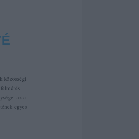
YÉ
k közösségi
 felmérés
nységet az a
etének egyes