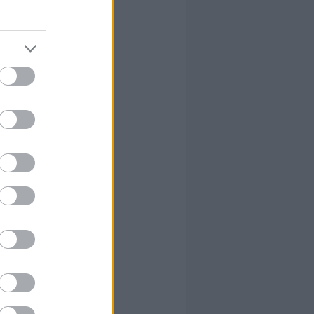
KER:
megvan az
ről van szó,
t el az iWiW-
tikai adatot