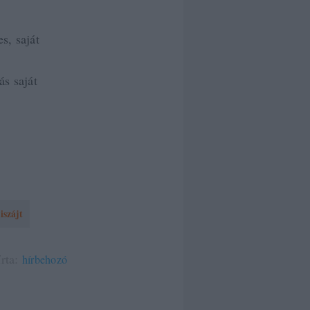
s, saját
ás saját
iszájt
írta:
hírbehozó