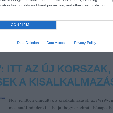
iwiw
magyar
open social
miniapp
cation functionality and fraud prevention, and other user protection.
2009.05.13. 12:45. 
CONFIRM
Data Deletion
Data Access
Privacy Policy
: ITT AZ ÚJ KORSZAK,
SEK A KISALKALMAZÁ
Nos, rendben elindultak a kisalkalmazások az iWiW-e
mostantól mindenki láthatja, hogy az elmúlt hónapokb