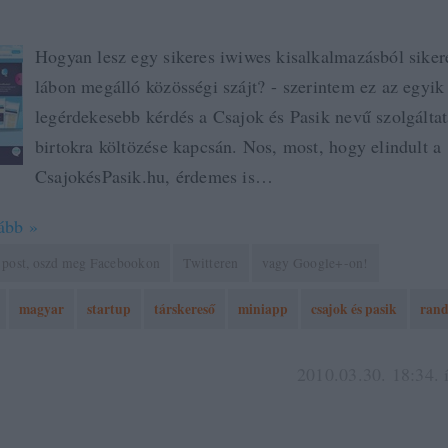
Hogyan lesz egy sikeres iwiwes kisalkalmazásból sikere
lábon megálló közösségi szájt? - szerintem ez az egyik
legérdekesebb kérdés a Csajok és Pasik nevű szolgáltat
birtokra költözése kapcsán. Nos, most, hogy elindult a
CsajokésPasik.hu, érdemes is…
ább »
 a post, oszd meg Facebookon
Twitteren
vagy Google+-on!
magyar
startup
társkereső
miniapp
csajok és pasik
rand
2010.03.30. 18:34. 