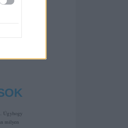
írta:
hírbehozó
SOK
n. Úgyhogy
an milyen