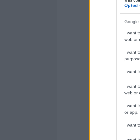
Opted 
ELSŐ
Google 
I want t
EGY
web or d
I want t
purpose
I want 
I want t
web or d
I want t
or app.
Olvasom tov
I want t
Ha tetszett ez
I want t