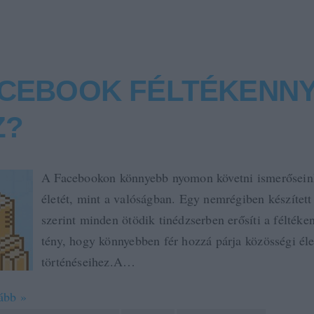
ACEBOOK FÉLTÉKENN
Z?
A Facebookon könnyebb nyomon követni ismerősein
életét, mint a valóságban. Egy nemrégiben készített
szerint minden ötödik tinédzserben erősíti a féltéke
tény, hogy könnyebben fér hozzá párja közösségi él
történéseihez.A…
ább »