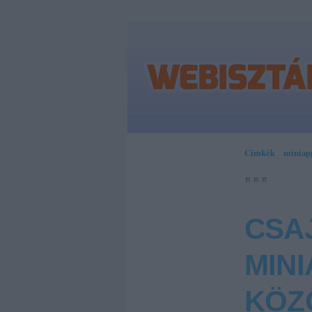
Címkék
»
miniap
CSAJ
MIN
KÖZ