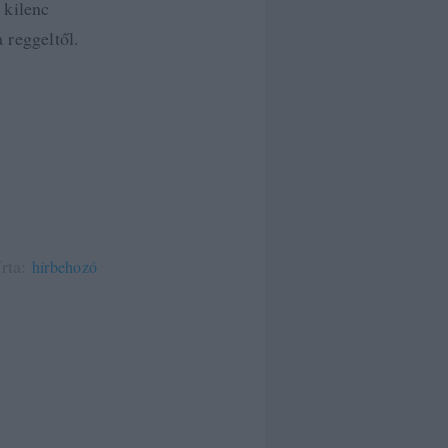
 kilenc
 reggeltől.
írta:
hírbehozó