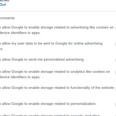
Out
 MAGYAR MINIAPP SI
consents
o allow Google to enable storage related to advertising like cookies on
MÁS SZEMÉBEN
evice identifiers in apps.
o allow my user data to be sent to Google for online advertising
s.
Asszem nem lövök nagyon mellé, ha azt mondom: 
első miniapp sikertörténet. Az "Egymás szemében"-
to allow Google to send me personalized advertising.
mely minden képzeletet felülmúló népszerűséget ér
o allow Google to enable storage related to analytics like cookies on
en, néhány hét alatt.Sikerült megtudnunk pár statisz
evice identifiers in apps.
a…
o allow Google to enable storage related to functionality of the website
ább »
o allow Google to enable storage related to personalization.
 a post, oszd meg Facebookon
Twitteren
vagy Google+-on!
o allow Google to enable storage related to security, including