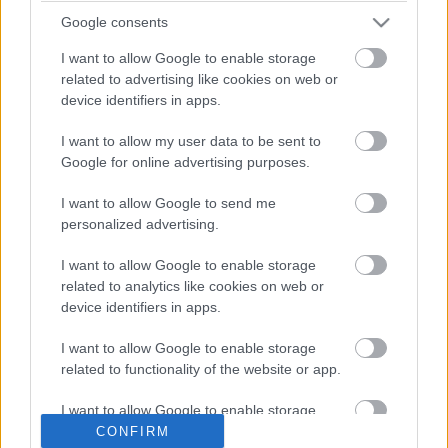
magát, és egyszerűen lecsökkentette a
Google consents
sávszélességet. Mit jelent mindez? Valószínűleg azt,
hogy a T-Com egyszerűen nem képes…
I want to allow Google to enable storage
related to advertising like cookies on web or
Net neutrality: mégis vannak
device identifiers in apps.
egyenlőbbek?
I want to allow my user data to be sent to
Google for online advertising purposes.
hírbehozó
•
2007. szeptember 07.
32
I want to allow Google to send me
A szabványügyi vita, de még a Steve Jobs által
personalized advertising.
személyesen átbaszott early adopter amerikai
macianok sirámai is semmik ahhoz képest, ami a net
I want to allow Google to enable storage
semlegességéről szóló vita jelent a jövő
related to analytics like cookies on web or
szempontjából. Nem kevesebb forog kockán,
device identifiers in apps.
minthogy a weben minden elküldött és fogadott
adat…
I want to allow Google to enable storage
related to functionality of the website or app.
Év végi győzelem: 30 hónapig még
I want to allow Google to enable storage
biztosan semleges az internet
related to personalization.
CONFIRM