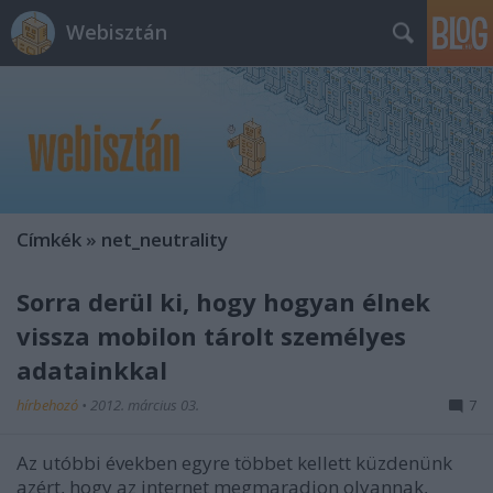
Webisztán
Címkék
»
net_neutrality
Sorra derül ki, hogy hogyan élnek
vissza mobilon tárolt személyes
adatainkkal
hírbehozó
•
2012. március 03.
7
Az utóbbi években egyre többet kellett küzdenünk
azért, hogy az internet megmaradjon olyannak,