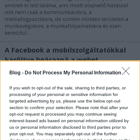
aminek ki lett találva, ami miatt alapvető hatással
volt nem csak a kommunikációra, a
médiafogyasztásra, de szinten minden területen a
munkavégzésre, a munkafolyamatokra és ezen
keresztül…
A Facebook a mobilszolgáltatókkal
karöltve beárazná a webet
hírbehozó
•
2010. május 19.
54
Blog -
Do Not Process My Personal Information
Első olvasatra még szimpatikus is lehet az a
If you wish to opt-out of the sale, sharing to third parties, or
törekvés, hogy a Facebook 40 országban állapodott
processing of your personal or sensitive information for
meg mobilszolgáltatókkal arról, hogy ingyen
targeted advertising by us, please use the below opt-out
biztosítja az alsóbb kategóriás készülékkel
section to confirm your selection. Please note that after your
rendelkező mobilfelhasználók számára a Facebook
opt-out request is processed you may continue seeing
elérését.Magyarországon a T-Mobile-lal állt…
interest-based ads based on personal information utilized by
us or personal information disclosed to third parties prior to
your opt-out. You may separately opt-out of the further
Dollármilliárdos összefogás a Wifi