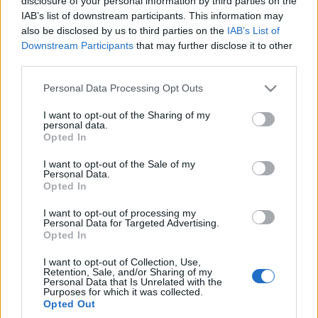
disclosure of your personal information by third parties on the
2.0-ért
IAB’s list of downstream participants. This information may
also be disclosed by us to third parties on the
IAB’s List of
hírbehozó
•
2008. május 07.
7
Downstream Participants
that may further disclose it to other
third parties.
A Google, a Comcast, az Intel, a Time Warner Cable
Please note that this website/app uses one or more Google
Personal Data Processing Opt Outs
és két másik cég együttesen 3,2 milliárd dollárt
services and may gather and store information including but
fektetett a "Wifi 2.0" projektbe (melynek összértékét
not limited to your visit or usage behaviour. You may click to
I want to opt-out of the Sharing of my
12 milliárdra becsülik), melynek gerincét a WiMAX
personal data.
grant or deny consent to Google and its third-party tags to
technológia és a 2,5 GHz-es szélessáv adja. A
Opted In
use your data for below specified purposes in below Google
szövetség célja,…
consent section.
I want to opt-out of the Sale of my
Personal Data.
Opted In
A nagy T-Com svindli, vagyis az
ungarische netsemlegesség
I want to opt-out of processing my
Personal Data for Targeted Advertising.
Opted In
hírbehozó
•
2007. december 03.
25
I want to opt-out of Collection, Use,
Retention, Sale, and/or Sharing of my
Jocó hívta fel a figyelmemet, hogy baráti blogunkon
Personal Data that Is Unrelated with the
ma megjelent postra. Az Externet szerint az
Purposes for which it was collected.
alaphálózati szolgáltató - nevezett T-Com - fogta
Opted Out