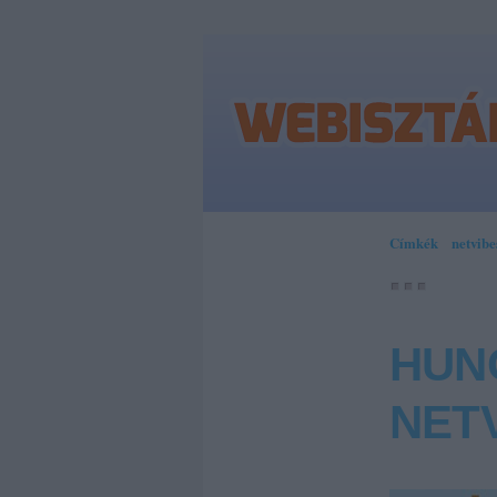
Címkék
»
netvibe
HUN
NET