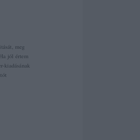
itását, meg
 Ha jól értem
er-kiadásának
tót