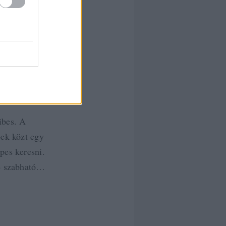
ibes. A
bek közt egy
pes keresni.
re szabható…