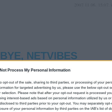
2007.11.06. 15:07. 
BYE, NETVIBES
Not Process My Personal Information
Kolléga szerint a greasmonkey szkriptekkel az a baj, h
belassítják például a Gmailt. Ettől függetlenül a múltko
to opt-out of the sale, sharing to third parties, or processing of your per
formation for targeted advertising by us, please use the below opt-out s
bereklámozott Better Gmail szkriptcsomag nekem nagy
r selection. Please note that after your opt-out request is processed y
Hogy egy példát mondjak, itt van ez a Gmailbe integrá
eing interest-based ads based on personal information utilized by us or
Reader. Annyit tudni kell, hogy ős…
disclosed to third parties prior to your opt-out. You may separately opt-
losure of your personal information by third parties on the IAB’s list of