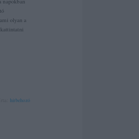
 a napokban
tó
ami olyan a
kattintatni
írta:
hírbehozó