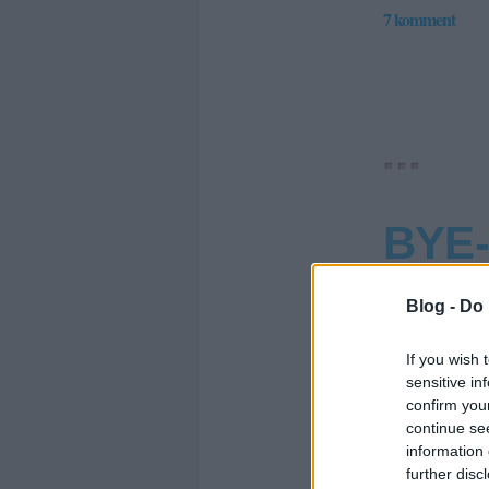
7
komment
BYE-
Blog -
Do 
If you wish 
sensitive in
confirm you
continue se
information 
further disc