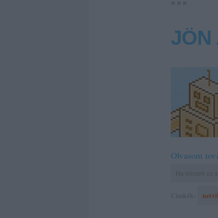
JÖN 
Olvasom tov
Ha tetszett ez
Címkék:
netvi