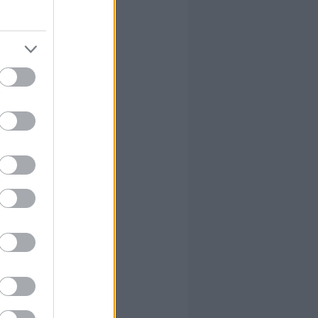
en meg
ak egy
tett
, hogy a
le…
írta:
hírbehozó