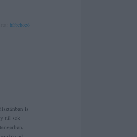
írta:
hírbehozó
isztánban is
y túl sok
ótengerben,
 eszközzel