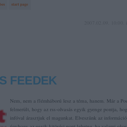
bes
start page
2007.02.09. 10:00. 
S FEEDEK
Nem, nem a flémháború lesz a téma, hanem. Már a Pod
felmerült, hogy az rss-olvasás egyik gyenge pontja, hog
infóval árasztjuk el magunkat. Elveszünk az informáci
úgyhogy az egyik kitörési pont lehetne, ha valami okos