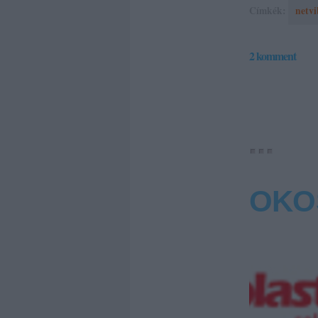
Címkék:
netvi
2
komment
OKO