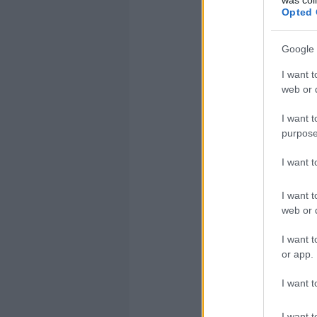
Opted 
Google 
I want t
web or d
I want t
purpose
Olvasom tov
I want 
Ha tetszett ez
I want t
Címkék:
widg
web or d
I want t
Szólj hozzá!
or app.
I want t
I want t