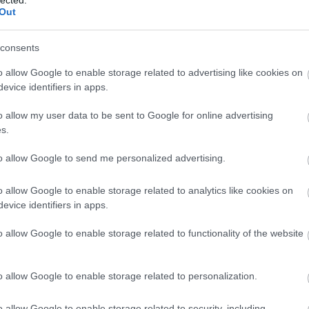
Out
A Netvibes meglépte azt, amit valakinek mindenképp
consents
kellett. Nem tartható az az állapot, hogy a widgetek cs
bizonyos szolgáltatásban működtek. A napokban bejelen
o allow Google to enable storage related to advertising like cookies on
evice identifiers in apps.
Netvibes Universal Widget API (UWA) azzal kecsegtet
Netvibes alá lefejlesztett modulok (widgetek) a Goog
o allow my user data to be sent to Google for online advertising
s.
ább »
to allow Google to send me personalized advertising.
 a post, oszd meg Facebookon
Twitteren
vagy Google+-on!
o allow Google to enable storage related to analytics like cookies on
et
netvibes
evice identifiers in apps.
o allow Google to enable storage related to functionality of the website
2007.03.11. 12:52. 
o allow Google to enable storage related to personalization.
o allow Google to enable storage related to security, including