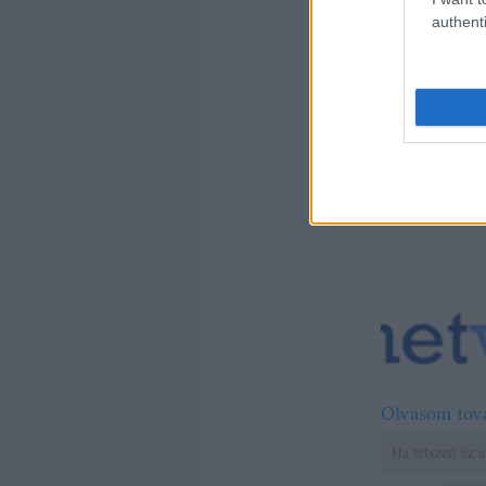
authenti
NETV
OKO
Olvasom tov
Ha tetszett ez