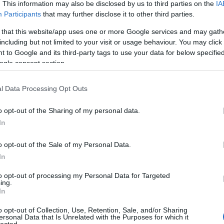
. This information may also be disclosed by us to third parties on the
IA
ább »
Participants
that may further disclose it to other third parties.
 a post, oszd meg Facebookon
Twitteren
vagy Google+-on!
 that this website/app uses one or more Google services and may gath
including but not limited to your visit or usage behaviour. You may click 
l
netvibes
feed
 to Google and its third-party tags to use your data for below specifi
ogle consent section.
2007.04.28. 11:08. 
l Data Processing Opt Outs
o opt-out of the Sharing of my personal data.
In
o opt-out of the Sale of my Personal Data.
In
to opt-out of processing my Personal Data for Targeted
IBES: AZ UNIVERZÁLI
ing.
In
GETEK FELÉ
o opt-out of Collection, Use, Retention, Sale, and/or Sharing
ersonal Data that Is Unrelated with the Purposes for which it
lected.