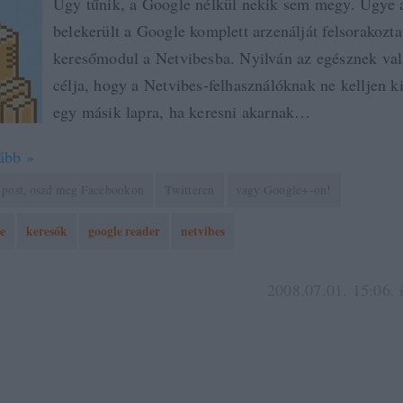
Úgy tűnik, a Google nélkül nekik sem megy. Ugye
belekerült a Google komplett arzenálját felsorakozta
keresőmodul a Netvibesba. Nyilván az egésznek val
célja, hogy a Netvibes-felhasználóknak ne kelljen ki
egy másik lapra, ha keresni akarnak…
ább »
 a post, oszd meg Facebookon
Twitteren
vagy Google+-on!
e
keresők
google reader
netvibes
2008.07.01. 15:06. 