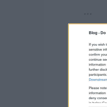
SZE
Blog -
Do 
EMO
If you wish 
sensitive in
INS
confirm you
continue se
information 
further disc
participants
Downstream 
Please note
information 
deny consent
in below Go