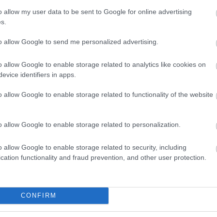
o allow my user data to be sent to Google for online advertising
s.
A hét kérdése: vajon mi a küldetése az iWiW Live hel
Szigeten?Egy biztos pont a Sziget forgatagában, ahol i
to allow Google to send me personalized advertising.
bármikor összefuthatsz. Éjjel-nappal különleges hűtött 
o allow Google to enable storage related to analytics like cookies on
látványos show műsorral várunk, és ne lepődj meg, ha 
evice identifiers in apps.
koktélokkal…
o allow Google to enable storage related to functionality of the website
ább »
o allow Google to enable storage related to personalization.
 a post, oszd meg Facebookon
Twitteren
vagy Google+-on!
o allow Google to enable storage related to security, including
bulvár
social network
lol
open thread
cation functionality and fraud prevention, and other user protection.
2007.08.07. 16:08. 
CONFIRM