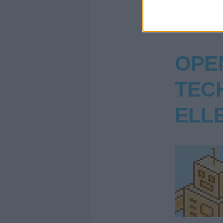
OPE
TEC
ELL