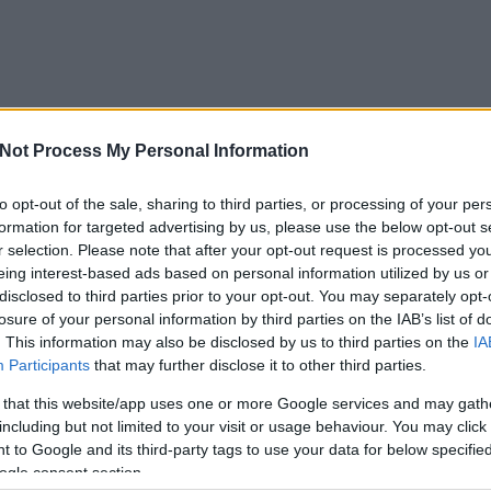
MÉLYRE SZABHATÓ
Not Process My Personal Information
TIKONOKAT MINDEN
to opt-out of the sale, sharing to third parties, or processing of your per
formation for targeted advertising by us, please use the below opt-out s
TANT ÜZENETKÜLDŐBE
r selection. Please note that after your opt-out request is processed y
eing interest-based ads based on personal information utilized by us or
disclosed to third parties prior to your opt-out. You may separately opt-
losure of your personal information by third parties on the IAB’s list of
A múltkori toivós post, meg a mostani olvasó által ajánl
. This information may also be disclosed by us to third parties on the
IA
(transzilvanikon) kapcsán jutott eszembe, hogy tök jó l
Participants
that may further disclose it to other third parties.
instant üzenetküldőkben a felhasználók tudnák definiál
 that this website/app uses one or more Google services and may gath
including but not limited to your visit or usage behaviour. You may click 
emotikonokat. És a saját ikonszettjeiket megoszthatnák
 to Google and its third-party tags to use your data for below specifi
ismerőseikkel, hogy ők is…
ogle consent section.