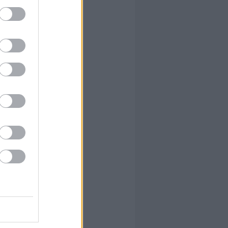
yszínnek a
smerőseiddel
italokkal,
mixereink a
írta:
hírbehozó