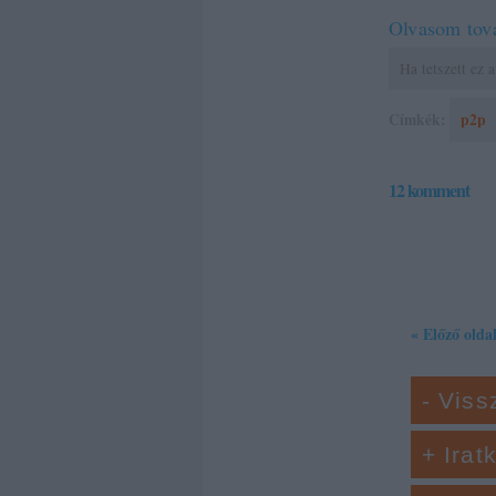
Olvasom tov
Ha tetszett ez
Címkék:
p2p
12
komment
« Előző olda
- Viss
+ Irat