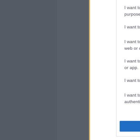
I want t
purpose
I want 
I want t
web or d
I want t
or app.
Olvasom tov
I want t
Ha tetszett ez
I want t
Címkék:
iwiw
authenti
39
komment