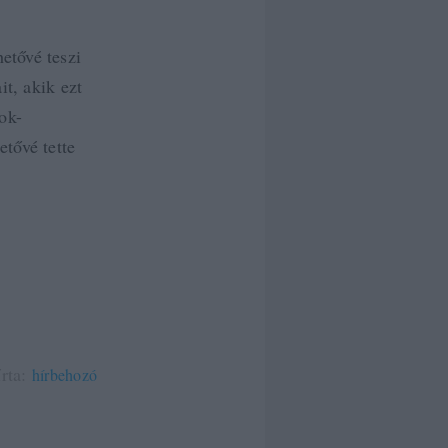
etővé teszi
it, akik ezt
ok-
tővé tette
írta:
hírbehozó