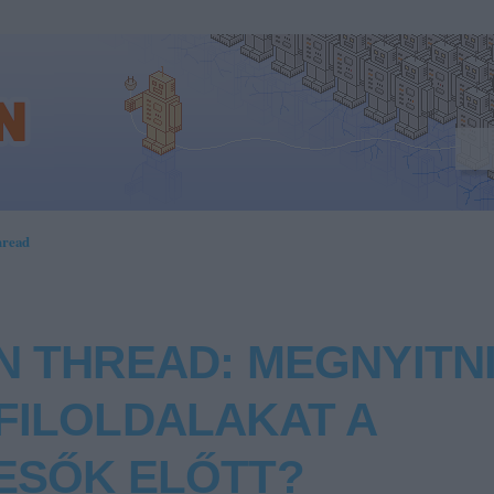
hread
N THREAD: MEGNYITNI
FILOLDALAKAT A
ESŐK ELŐTT?