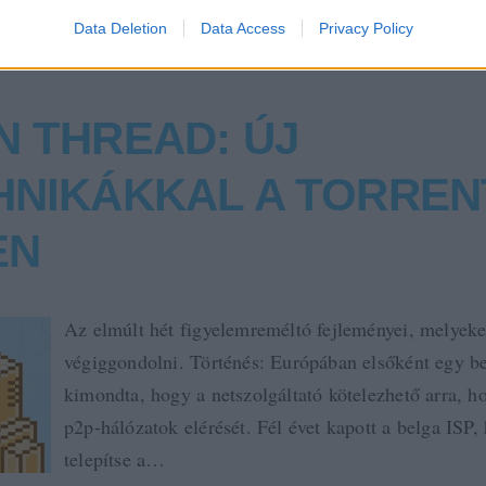
Data Deletion
Data Access
Privacy Policy
N THREAD: ÚJ
HNIKÁKKAL A TORREN
EN
Az elmúlt hét figyelemreméltó fejleményei, melyek
végiggondolni. Történés: Európában elsőként egy be
kimondta, hogy a netszolgáltató kötelezhető arra, ho
p2p-hálózatok elérését. Fél évet kapott a belga ISP,
telepítse a…