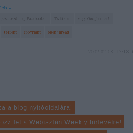
ább »
 a post, oszd meg Facebookon
Twitteren
vagy Google+-on!
torrent
copyright
open thread
2007.07.08. 13:18. 
l
za a blog nyitóoldalára!
kozz fel a Webisztán Weekly hírlevélre!