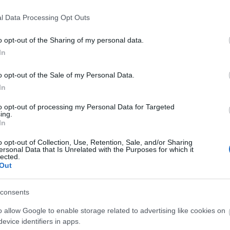
ább »
l Data Processing Opt Outs
 a post, oszd meg Facebookon
Twitteren
vagy Google+-on!
o opt-out of the Sharing of my personal data.
In
emotikon
open thread
o opt-out of the Sale of my Personal Data.
In
2007.09.04. 17:16. 
to opt-out of processing my Personal Data for Targeted
ing.
In
o opt-out of Collection, Use, Retention, Sale, and/or Sharing
ersonal Data that Is Unrelated with the Purposes for which it
lected.
Out
N THREAD: MI AZ HOG
consents
o allow Google to enable storage related to advertising like cookies on
 LIVE?
evice identifiers in apps.