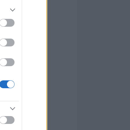
írta:
hírbehozó
Y