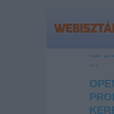
Címkék
»
open_t
OPE
PRO
KER