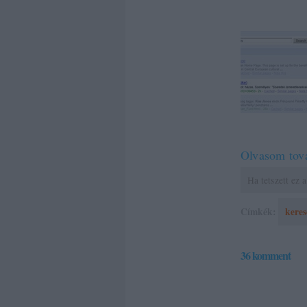
Olvasom tov
Ha tetszett ez
Címkék:
kere
36
komment