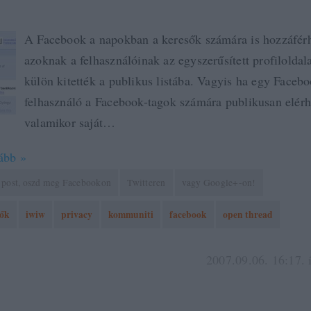
A Facebook a napokban a keresők számára is hozzáférh
azoknak a felhasználóinak az egyszerűsített profiloldala
külön kitették a publikus listába. Vagyis ha egy Facebo
felhasználó a Facebook-tagok számára publikusan elérhe
valamikor saját…
ább »
 a post, oszd meg Facebookon
Twitteren
vagy Google+-on!
sők
iwiw
privacy
kommuniti
facebook
open thread
2007.09.06. 16:17. 