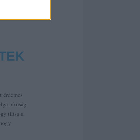
TEK
et érdemes
lga bíróság
gy tiltsa a
 hogy