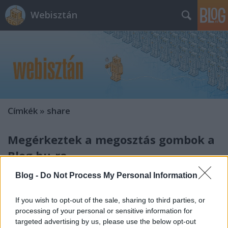
Webisztán
Címkék
»
share
Megérkeztek a megosztás gombok a
Blog.hu-ra
hírbehozó
•
2010. július 23.
5
Blog -
Do Not Process My Personal Information
Bizonyára vannak, akik emlékeznek mér arra, hogy
If you wish to opt-out of the sale, sharing to third parties, or
tavaly szeptemberben végre az Indexre is kikerültek
processing of your personal or sensitive information for
az addthis-es megosztási funkciók, a cikkek alá. Ám
targeted advertising by us, please use the below opt-out