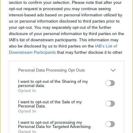
ugyanazzal a lendülettel - néhány nappal később - le
section to confirm your selection. Please note that after your
is kerültek onnan.Állítólag azért, mert az Index saját
opt-out request is processed you may continue seeing
megosztási…
interest-based ads based on personal information utilized by
us or personal information disclosed to third parties prior to
your opt-out. You may separately opt-out of the further
Tartalommegosztás: avagy mikor és
disclosure of your personal information by third parties on the
hol nyomjunk a share gombra
IAB’s list of downstream participants. This information may
also be disclosed by us to third parties on the
IAB’s List of
hírbehozó
•
2009. október 20.
17
Downstream Participants
that may further disclose it to other
third parties.
Vágjunk itt egy kis rendet, mert kezd elszaladni a ló
Please note that this website/app uses one or more Google
Personal Data Processing Opt Outs
a linkmegosztogatásokkal. Vegyük sorra, mi mire jó.
services and may gather and store information including but
Google Reader. A Google feedolvasója kifejezetten
not limited to your visit or usage behaviour. You may click to
I want to opt-out of the Sharing of my
arra van, hogy az ember kiloszámra olvasson
personal data.
grant or deny consent to Google and its third-party tags to
Opted In
híreket. Turkáljon, csemegézzen, másodpercenként
use your data for below specified purposes in below Google
váltson témák között. Itt…
consent section.
I want to opt-out of the Sale of my
Personal Data.
Opted In
Linkmegosztás az iWiW-en
I want to opt-out of processing my
hírbehozó
•
2009. október 12.
42
Personal Data for Targeted Advertising.
Opted In