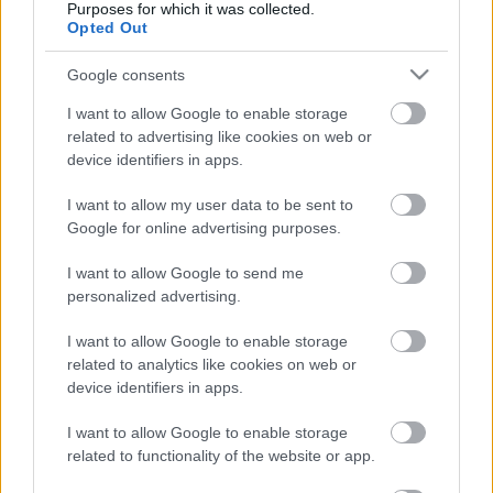
Purposes for which it was collected.
ma már nem csak az uptime…
Opted Out
Három év alatt átalakult a Web 2.0
Google consents
térképe
I want to allow Google to enable storage
related to advertising like cookies on web or
hírbehozó
•
2010. augusztus 06.
9
device identifiers in apps.
Biztos vannak, akik emlékeznek még az xkcd 2007-es
I want to allow my user data to be sent to
térképére. Na, most elkészült a 2010-es verzió.
Google for online advertising purposes.
Alapvetően változtak az erőviszonyok. Új
I want to allow Google to send me
világbirodalmak emelkednek, és régiek tűnnek el. A
personalized advertising.
MySpace és a Yahoo világuralmat felváltotta a
Google és csatolt területei (YouTube),…
I want to allow Google to enable storage
related to analytics like cookies on web or
device identifiers in apps.
I want to allow Google to enable storage
related to functionality of the website or app.