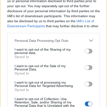
us or personal information disclosed to third parties prior to
hírbehozó
•
2010. szeptember 23.
1
your opt-out. You may separately opt-out of the further
disclosure of your personal information by third parties on the
IAB’s list of downstream participants. This information may
A Last.fm hivatalos blogján jelent meg pár
also be disclosed by us to third parties on the
IAB’s List of
vizualizáció, melyek azt mutatják be, hogy a nem és
Downstream Participants
that may further disclose it to other
a kor hogyan határozza meg a többség
third parties.
zenehallgatási preferenciáit. Vagyis, hogy mit
hallgatnak a tini csajok és a harmincas pasik, stb. A
Please note that this website/app uses one or more Google
Personal Data Processing Opt Outs
fenti ábrából az derül ki, hogy a csajok vannak…
services and may gather and store information including but
not limited to your visit or usage behaviour. You may click to
I want to opt-out of the Sharing of my
personal data.
grant or deny consent to Google and its third-party tags to
A nagy Facebook-leállás közösségi
Opted In
use your data for below specified purposes in below Google
amplitúdója
consent section.
I want to opt-out of the Sale of my
Personal Data.
hírbehozó
•
2010. szeptember 03.
0
Opted In
I want to opt-out of processing my
A GeoX megmérte a múltkori Facebook-leállás
Personal Data for Targeted Advertising.
napján keletkezett pozitív és negatív twitek számát. A
Opted In
grafikonon jól látható, hogy mikor történt a
I want to opt-out of Collection, Use,
Facebook lehalása.Nagyobb verzióért katt a képre!A
Retention, Sale, and/or Sharing of my
hasonló vizualizációkból azt tanulhatjuk meg, hogy
Personal Data that Is Unrelated with the