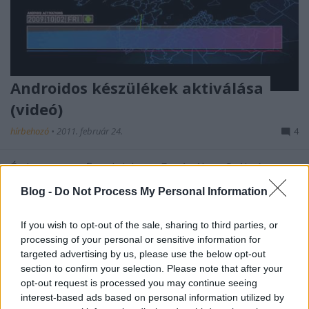
Androidos készülékek aktiválása
(videó)
hírbehozó
•
2011. február 24.
4
Érdemes megfigyelni, hogy Európában Svájc és
Anglia kezdte az Android-érát erősen, majd a végére
Blog -
Do Not Process My Personal Information
Anglia és a Benelux államok lettek a vezető
androidos államok Európában. Magyarországon
If you wish to opt-out of the sale, sharing to third parties, or
2010 második felében tört be az Android igazán.
processing of your personal or sensitive information for
Legalábbis a vizualizációból nekem ez…
targeted advertising by us, please use the below opt-out
section to confirm your selection. Please note that after your
Last.fm: a kor és a nem, mint
opt-out request is processed you may continue seeing
zeneválasztási tényezők
interest-based ads based on personal information utilized by