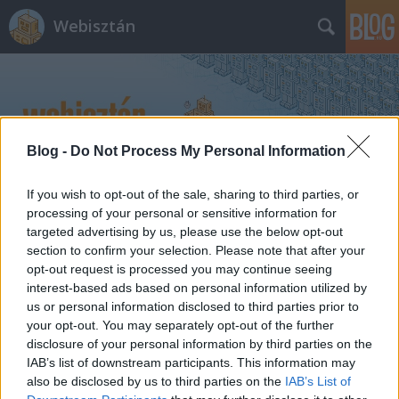
Webisztán
Blog -
Do Not Process My Personal Information
Címkék
»
wwdc_2012
If you wish to opt-out of the sale, sharing to third parties, or
processing of your personal or sensitive information for
targeted advertising by us, please use the below opt-out
WWDC 2012: a jó dolgok és a
section to confirm your selection. Please note that after your
csalódások
opt-out request is processed you may continue seeing
interest-based ads based on personal information utilized by
hírbehozó
•
2012. június 11.
0
us or personal information disclosed to third parties prior to
your opt-out. You may separately opt-out of the further
disclosure of your personal information by third parties on the
Amíg az Eb eddigi legunalmasabb meccse ment a
IAB’s list of downstream participants. This information may
tévében, Plasik Józsival a Ustream székházból
also be disclosed by us to third parties on the
IAB’s List of
kommentáltuk az Apple fejlesztői konferenciájának