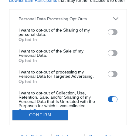
Downstream Participants
that may further disclose it to other
mai bejelentéseit. Leszámítva a technikai
third parties.
problémákat és az ólomfáradtságot, én így utólag
azt gondolom, hogy ez a WWDC a jó…
Please note that this website/app uses one or more Google
Personal Data Processing Opt Outs
services and may gather and store information including but
not limited to your visit or usage behaviour. You may click to
I want to opt-out of the Sharing of my
WWDC 2012: élő kommentár az Apple
personal data.
grant or deny consent to Google and its third-party tags to
Opted In
friss bejelentéseiről
use your data for below specified purposes in below Google
consent section.
I want to opt-out of the Sale of my
hírbehozó
•
2012. június 04.
0
Personal Data.
Opted In
Bár talán már minden kiszivárgott az idei (június 11-
I want to opt-out of processing my
ei) Apple fejlesztői konferenciáról, ami érdekes vagy
Personal Data for Targeted Advertising.
érdemleges, azért persze nem vehetünk mérget rá,
Opted In
hogy Tim Cook nem hozza előre az iPhone 5 (avagy:
I want to opt-out of Collection, Use,
iPhone 6) bejelentést, főleg, hogy az iOS 6
Retention, Sale, and/or Sharing of my
bemutatását követően már…
Personal Data that Is Unrelated with the
Purposes for which it was collected.
Opted Out
CONFIRM
Google consents
I want to allow Google to enable storage