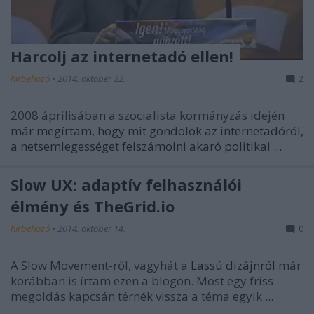
Harcolj az internetadó ellen!
hírbehozó
•
2014. október 22.
2
2008 áprilisában a szocialista kormányzás idején
már megírtam, hogy mit gondolok az internetadóról,
a netsemlegességet felszámolni akaró politikai ...
Slow UX: adaptív felhasználói
élmény és TheGrid.io
hírbehozó
•
2014. október 14.
0
A Slow Movement-ről, vagyhát a
Lassú dizájnról
már
korábban is írtam ezen a blogon. Most egy friss
megoldás kapcsán térnék vissza a téma egyik ...