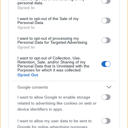
personal data.
grant or deny consent to Google and its third-party tags to
hírbehozó
•
2014. szeptember 26.
12
Opted In
use your data for below specified purposes in below Google
consent section.
I want to opt-out of the Sale of my
Azt már eddig is tudtuk, hogy a
Netflix
Európában
Personal Data.
terjeszkedik, csak az nem látszott eddig biztosnak,
Opted In
hogy a közeljövőben tényleg elérnek-e ...
I want to opt-out of processing my
Personal Data for Targeted Advertising.
Apple Watch: a töltőmániás Luis
Opted In
Vuitton-generáció megméri a
I want to opt-out of Collection, Use,
Retention, Sale, and/or Sharing of my
pulzusát
Personal Data that Is Unrelated with the
Purposes for which it was collected.
Opted Out
hírbehozó
•
2014. szeptember 11.
1
Google consents
Nos, az Apple szeptemberi bejelentéseiben semmi
érdekeset vagy meglepőt nem láthattunk. Kínos,
I want to allow Google to enable storage
hogy 2014 őszéig örlődtek azon, hogy ellent ...
related to advertising like cookies on web or
device identifiers in apps.
Hogyan kínozzuk hatékonyan a
I want to allow my user data to be sent to
Google for online advertising purposes.