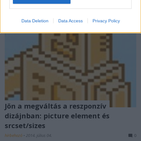
Data Deletion
Data Access
Privacy Policy
Jön a megváltás a reszponzív
dizájnban: picture element és
srcset/sizes
hírbehozó
•
2014. július 04.
0