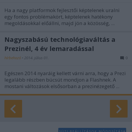
Ha a nagy platformok fejlesztői képtelenek uralni
egy fontos problémakört, képtelenek hatékony
megoldásokkal előállni, majd jön a közösség, ...
Nagyszabású technológiaváltás a
Prezinél, 4 év lemaradással
hírbehozó
•
2014. július 01.
0
Egészen 2014 nyaráig kellett várni arra, hogy a Prezi
legalább részben búcsút mondjon a Flashnek. A
mostani változások elsősorban a prezinézegető ...
SÜTI BEÁLLÍTÁSOK MÓDOSÍTÁSA