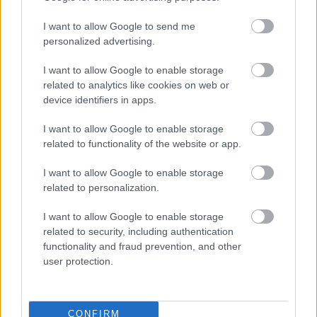
felhasználóinkat?
I want to allow Google to send me
hírbehozó
•
2014. július 16.
1
personalized advertising.
Nagyszerű írásban foglalja össze Eshan Shah Jahan,
I want to allow Google to enable storage
a
The Orchard
termékfelelőse, hogy
hogyan kell úgy
related to analytics like cookies on web or
megkínozni a felhasználóinkat
, hogy azok ...
device identifiers in apps.
I want to allow Google to enable storage
Animáció és dizájn: a html5 videó
related to functionality of the website or app.
hírbehozó
•
2014. július 07.
3
I want to allow Google to enable storage
related to personalization.
Az animált gifek, svg animációk webdizájnban
betöltött újabb szerepéről, jelentőségéről korábban
I want to allow Google to enable storage
már írtam. Most következzék
a html5 videó
...
related to security, including authentication
functionality and fraud prevention, and other
user protection.
CONFIRM