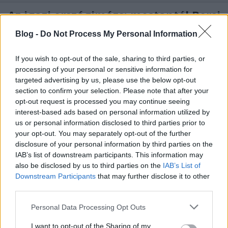
Az igazi országimázs: mostantól Borsi
Flóra inspirálja a világ dizájnereit
Blog -
Do Not Process My Personal Information
hírbehozó
•
2014. október 07.
0
If you wish to opt-out of the sale, sharing to third parties, or
processing of your personal or sensitive information for
Én már gratuláltam neki.
Tegyétek meg ti is!
targeted advertising by us, please use the below opt-out
Projektrészletek
Behance-en
.
section to confirm your selection. Please note that after your
opt-out request is processed you may continue seeing
Ello.co: fekete-fehér hipszter
interest-based ads based on personal information utilized by
us or personal information disclosed to third parties prior to
emberkísérlet, rengeteg pénzből
your opt-out. You may separately opt-out of the further
hírbehozó
•
2014. szeptember 29.
2
disclosure of your personal information by third parties on the
IAB’s list of downstream participants. This information may
also be disclosed by us to third parties on the
IAB’s List of
Az elmúlt hetekben futótűzként terjedt el az
Ello
híre
Downstream Participants
that may further disclose it to other
a nemzetközi dizájnerközösségben. A divatszájtok és
third parties.
divatblogok hangulatát idéző, ...
Please note that this website/app uses one or more Google
Personal Data Processing Opt Outs
services and may gather and store information including but
Jön a Netflix Magyarországra
not limited to your visit or usage behaviour. You may click to
I want to opt-out of the Sharing of my